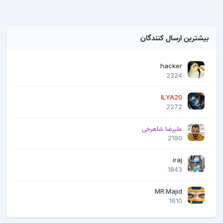
بیشترین ارسال کنندگان
hacker
2324
ILYA20
2272
علیرضا شاهرخی
2190
iraj
1843
MR.Majid
1610