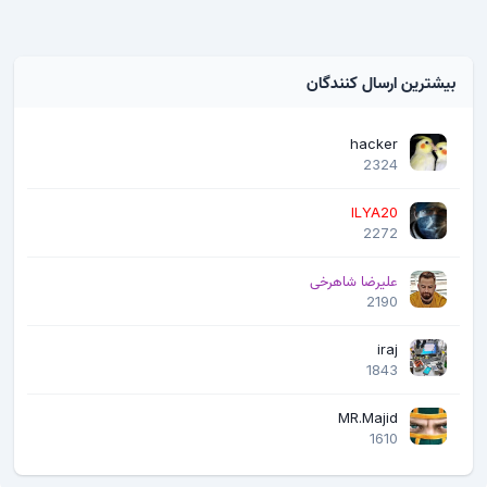
بیشترین ارسال کنندگان
hacker
2324
ILYA20
2272
علیرضا شاهرخی
2190
iraj
1843
MR.Majid
1610