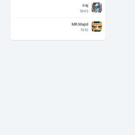
iraj
1843
MR.Majid
1610