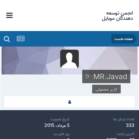
انجمن توسعه
دهندگان موبایل
صفحه نخست
MR.Javad
کاربر معمولی
تعداد ارسال ها
تاریخ عضویت
333
5 مرداد، 2015
آخرین بازدید
روز های برد