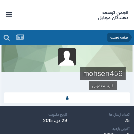
انجمن توسعه
دهندگان موبایل
صفحه نخست
mohsen456
کاربر معمولی
تعداد ارسال ها
تاریخ عضویت
25
29 دی، 2015
آخرین بازدید