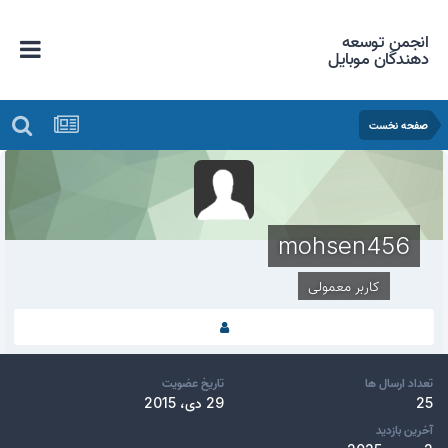
انجمن توسعه
دهندگان موبایل
صفحه نخست
mohsen456
کاربر معمولی
تعداد ارسال ها
تاریخ عضویت
25
29 دی، 2015
آخرین بازدید