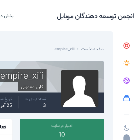
انجمن توسعه دهندگان موبایل
بخش در
صفحه نخست
empire_xiii
empire_xiii
کاربر معمولی
تعداد ارسال ها
تاریخ ع
3
25 آذر، 2015
اعتبار در سایت
فعا
10