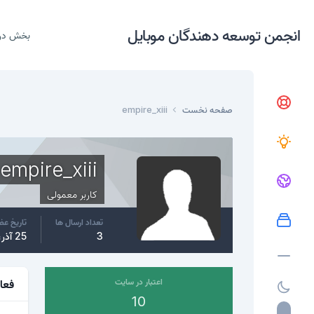
انجمن توسعه دهندگان موبایل
بخش در
صفحه نخست
empire_xiii
empire_xiii
کاربر معمولی
تعداد ارسال ها
تاریخ ع
3
25 آذر، 2015
اعتبار در سایت
فعا
10