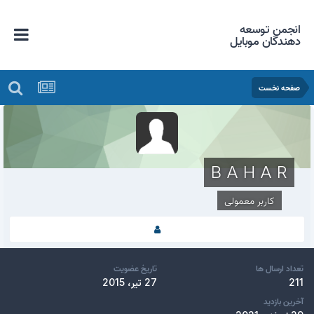
انجمن توسعه
دهندگان موبایل
صفحه نخست
B A H A R
کاربر معمولی
تعداد ارسال ها
تاریخ عضویت
211
27 تیر، 2015
آخرین بازدید