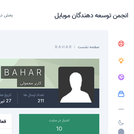
انجمن توسعه دهندگان موبایل
بخش در
صفحه نخست
B A H A R
B A H A R
کاربر معمولی
تعداد ارسال ها
تاریخ ع
211
27 تیر، 2015
اعتبار در سایت
فعا
10