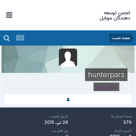
انجمن توسعه
دهندگان موبایل
صفحه نخست
hunterpars
شخص مهم
تعداد ارسال ها
تاریخ عضویت
379
26 تیر، 2015
آخرین بازدید
روز های برد