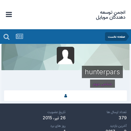
انجمن توسعه
دهندگان موبایل
صفحه نخست
hunterpars
شخص مهم
تعداد ارسال ها
تاریخ عضویت
379
26 تیر، 2015
آخرین بازدید
روز های برد