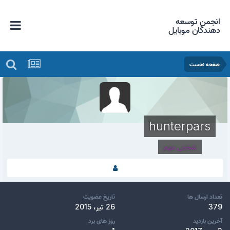
انجمن توسعه
دهندگان موبایل
صفحه نخست
hunterpars
شخص مهم
تعداد ارسال ها
تاریخ عضویت
379
26 تیر، 2015
آخرین بازدید
روز های برد