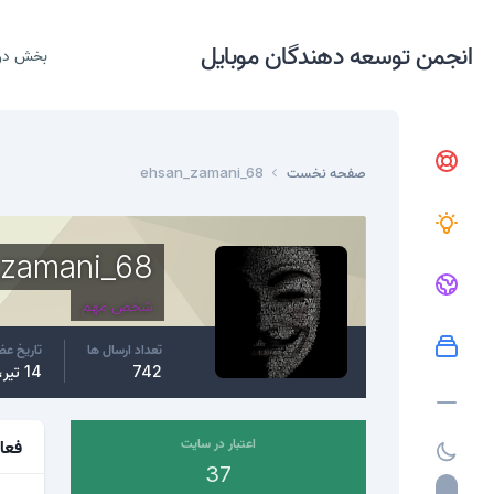
انجمن توسعه دهندگان موبایل
بخش در
صفحه نخست
ehsan_zamani_68
_zamani_68
شخص مهم
تعداد ارسال ها
تاریخ ع
742
14 تیر، 2015
اعتبار در سایت
فعا
37