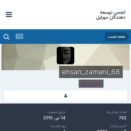
انجمن توسعه
دهندگان موبایل
صفحه نخست
ehsan_zamani_68
شخص مهم
تعداد ارسال ها
تاریخ عضویت
742
14 تیر، 2015
آخرین بازدید
روز های برد