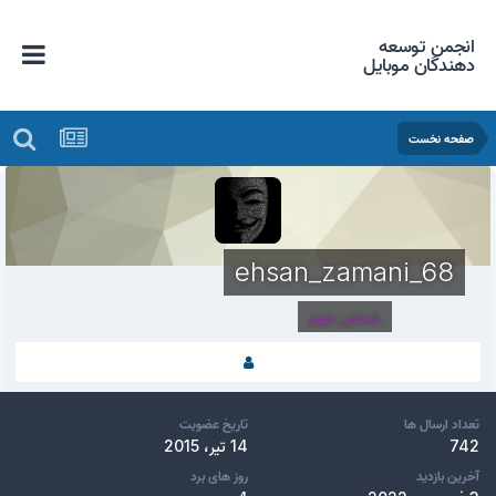
انجمن توسعه
دهندگان موبایل
صفحه نخست
ehsan_zamani_68
شخص مهم
تعداد ارسال ها
تاریخ عضویت
742
14 تیر، 2015
آخرین بازدید
روز های برد