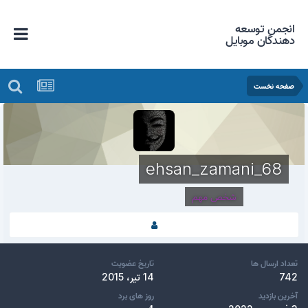
انجمن توسعه
دهندگان موبایل
صفحه نخست
ehsan_zamani_68
شخص مهم
تعداد ارسال ها
تاریخ عضویت
742
14 تیر، 2015
آخرین بازدید
روز های برد