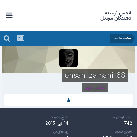
انجمن توسعه
دهندگان موبایل
صفحه نخست
ehsan_zamani_68
شخص مهم
تعداد ارسال ها
تاریخ عضویت
742
14 تیر، 2015
آخرین بازدید
روز های برد