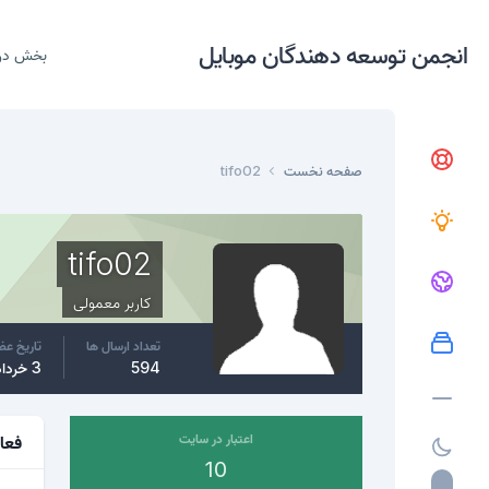
انجمن توسعه دهندگان موبایل
بخش در
صفحه نخست
tifo02
tifo02
کاربر معمولی
تعداد ارسال ها
تاریخ ع
594
3 خرداد، 2015
اعتبار در سایت
فعا
10