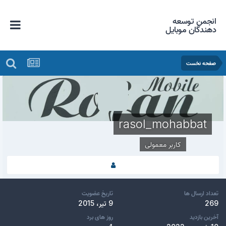
انجمن توسعه
دهندگان موبایل
صفحه نخست
rasol_mohabbat
کاربر معمولی
تعداد ارسال ها
تاریخ عضویت
269
9 تیر، 2015
آخرین بازدید
روز های برد