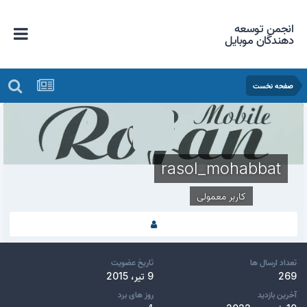
انجمن توسعه
دهندگان موبایل
صفحه نخست
rasol_mohabbat
کاربر معمولی
تعداد ارسال ها
تاریخ عضویت
269
9 تیر، 2015
آخرین بازدید
روز های برد