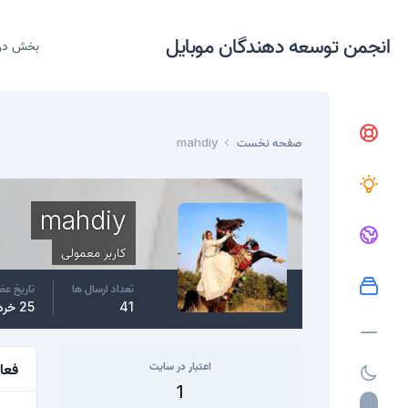
انجمن توسعه دهندگان موبایل
بخش در
صفحه نخست
mahdiy
mahdiy
کاربر معمولی
تعداد ارسال ها
تاریخ ع
41
25 خرداد، 2018
اعتبار در سایت
فعا
1