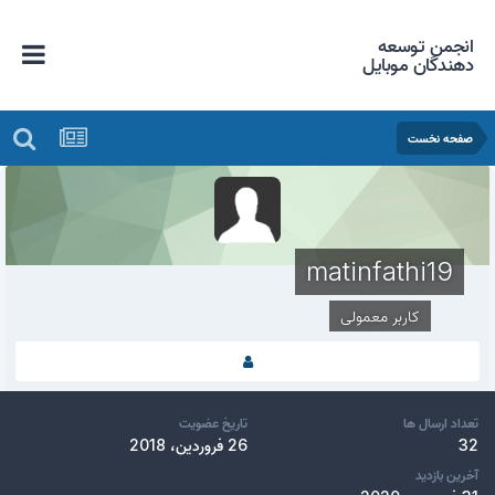
انجمن توسعه
دهندگان موبایل
صفحه نخست
matinfathi19
کاربر معمولی
تعداد ارسال ها
تاریخ عضویت
32
26 فروردین، 2018
آخرین بازدید