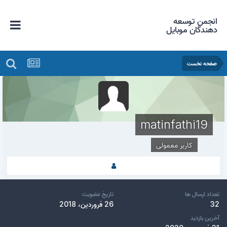
انجمن توسعه
دهندگان موبایل
صفحه نخست
matinfathi19
کاربر معمولی
تعداد ارسال ها
تاریخ عضویت
32
26 فروردین، 2018
آخرین بازدید