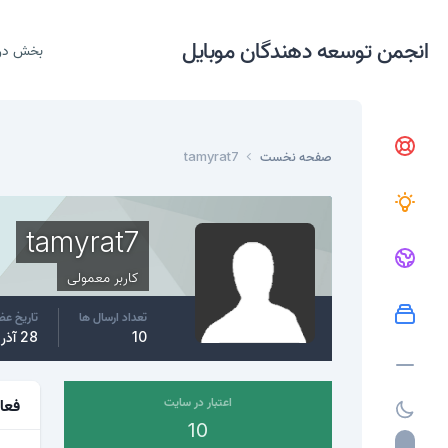
انجمن توسعه دهندگان موبایل
بخش در
صفحه نخست
tamyrat7
tamyrat7
کاربر معمولی
تعداد ارسال ها
تاریخ ع
10
28 آذر، 2017
اعتبار در سایت
فعا
10