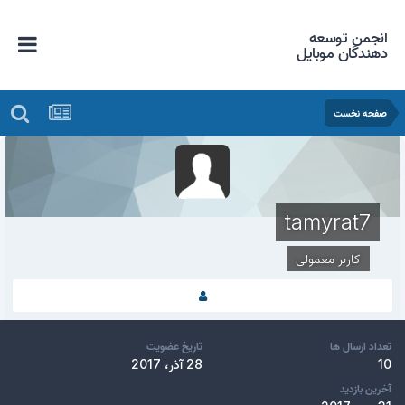
انجمن توسعه
دهندگان موبایل
صفحه نخست
tamyrat7
کاربر معمولی
تعداد ارسال ها
تاریخ عضویت
10
28 آذر، 2017
آخرین بازدید