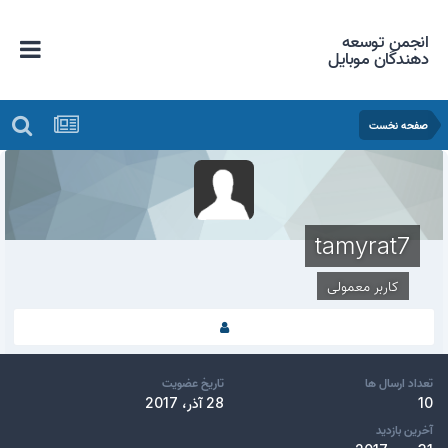
انجمن توسعه
دهندگان موبایل
صفحه نخست
tamyrat7
کاربر معمولی
تعداد ارسال ها
تاریخ عضویت
10
28 آذر، 2017
آخرین بازدید