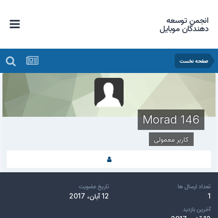
انجمن توسعه
دهندگان موبایل
صفحه نخست
Morad 146
کاربر معمولی
تعداد ارسال ها
تاریخ عضویت
1
12 آبان، 2017
آخرین بازدید