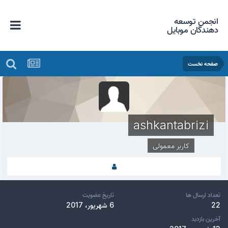
انجمن توسعه
دهندگان موبایل
صفحه نخست
ashkantabrizi
کاربر معمولی
تعداد ارسال ها
تاریخ عضویت
22
6 شهریور، 2017
آخرین بازدید