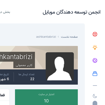
انجمن توسعه دهندگان موبایل
بخش در
صفحه نخست
ashkantabrizi
hkantabrizi
کاربر معمولی
تعداد ارسال ها
تاریخ ع
22
6 شهریور، 2017
اعتبار در سایت
فعا
10