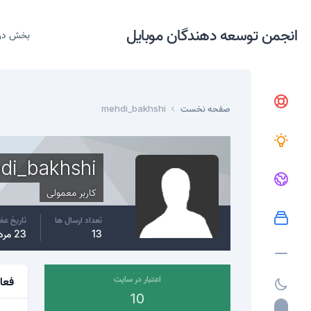
انجمن توسعه دهندگان موبایل
بخش در
صفحه نخست
mehdi_bakhshi
di_bakhshi
کاربر معمولی
تعداد ارسال ها
تاریخ ع
13
23 مرداد، 2017
اعتبار در سایت
فعا
10