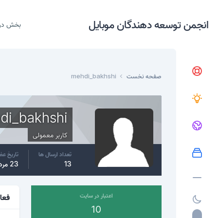
انجمن توسعه دهندگان موبایل
بخش در
صفحه نخست
mehdi_bakhshi
di_bakhshi
کاربر معمولی
تعداد ارسال ها
تاریخ ع
13
23 مرداد، 2017
اعتبار در سایت
فعا
10