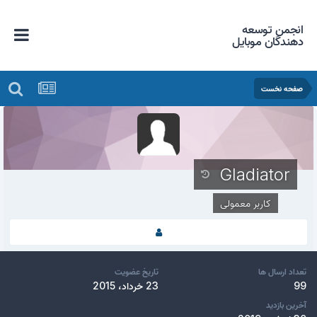
انجمن توسعه
دهندگان موبایل
صفحه نخست
Gladiator
کاربر معمولی
تعداد ارسال ها
تاریخ عضویت
99
23 خرداد، 2015
آخرین بازدید