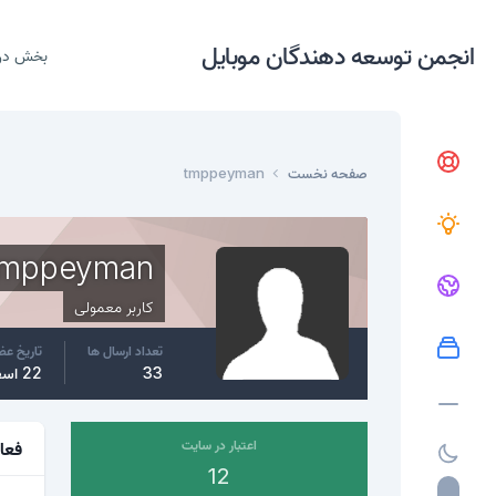
انجمن توسعه دهندگان موبایل
بخش در
صفحه نخست
tmppeyman
tmppeyman
کاربر معمولی
تعداد ارسال ها
تاریخ ع
33
22 اسفند، 2016
اعتبار در سایت
فعا
12