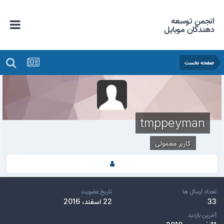
انجمن توسعه
دهندگان موبایل
صفحه نخست
tmppeyman
کاربر معمولی
تعداد ارسال ها
تاریخ عضویت
33
22 اسفند، 2016
آخرین بازدید