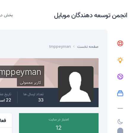
انجمن توسعه دهندگان موبایل
بخش در
صفحه نخست
tmppeyman
tmppeyman
کاربر معمولی
تعداد ارسال ها
تاریخ ع
33
22 اسفند، 2016
اعتبار در سایت
فعا
12