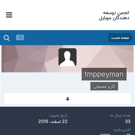
انجمن توسعه
دهندگان موبایل
صفحه نخست
tmppeyman
کاربر معمولی
تعداد ارسال ها
تاریخ عضویت
33
22 اسفند، 2016
آخرین بازدید