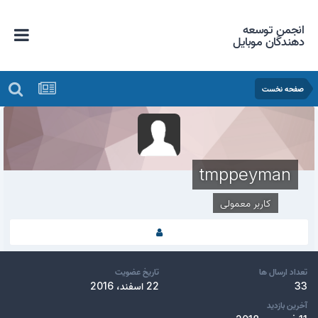
انجمن توسعه
دهندگان موبایل
صفحه نخست
tmppeyman
کاربر معمولی
تعداد ارسال ها
تاریخ عضویت
33
22 اسفند، 2016
آخرین بازدید