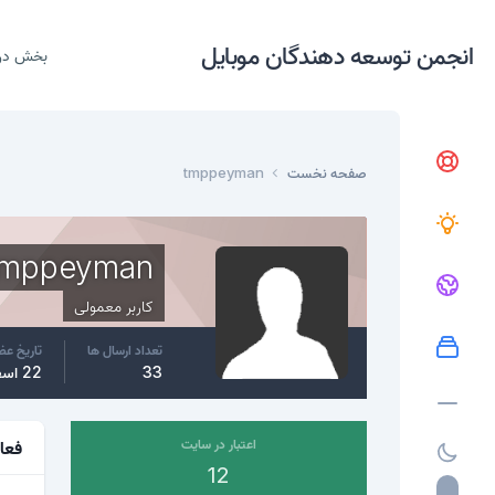
انجمن توسعه دهندگان موبایل
بخش در
صفحه نخست
tmppeyman
tmppeyman
کاربر معمولی
تعداد ارسال ها
تاریخ ع
33
22 اسفند، 2016
اعتبار در سایت
فعا
12