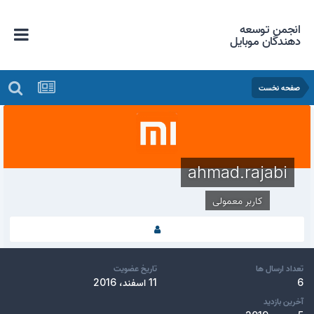
انجمن توسعه
دهندگان موبایل
صفحه نخست
ahmad.rajabi
کاربر معمولی
تعداد ارسال ها
تاریخ عضویت
6
11 اسفند، 2016
آخرین بازدید