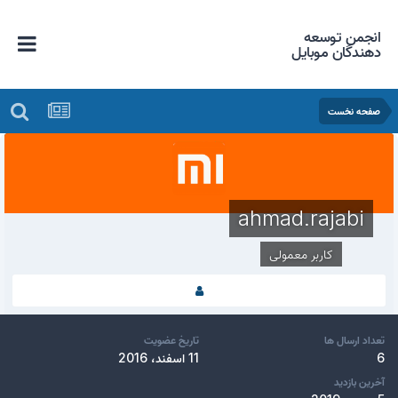
انجمن توسعه
دهندگان موبایل
صفحه نخست
ahmad.rajabi
کاربر معمولی
تعداد ارسال ها
تاریخ عضویت
6
11 اسفند، 2016
آخرین بازدید