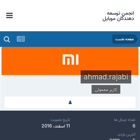
انجمن توسعه
دهندگان موبایل
صفحه نخست
ahmad.rajabi
کاربر معمولی
تعداد ارسال ها
تاریخ عضویت
6
11 اسفند، 2016
آخرین بازدید