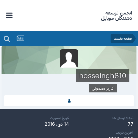
انجمن توسعه
دهندگان موبایل
صفحه نخست
hosseingh810
کاربر معمولی
تعداد ارسال ها
تاریخ عضویت
77
14 دی، 2016
آخرین بازدید