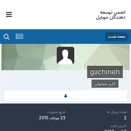
انجمن توسعه
دهندگان موبایل
صفحه نخست
gachineh
کاربر معمولی
تعداد ارسال ها
تاریخ عضویت
2
23 مرداد، 2015
آخرین بازدید