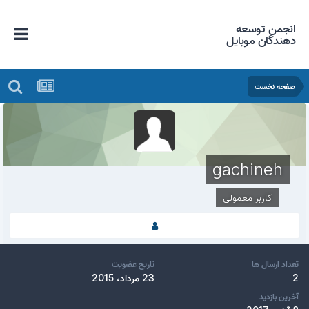
انجمن توسعه
دهندگان موبایل
صفحه نخست
gachineh
کاربر معمولی
تعداد ارسال ها
تاریخ عضویت
2
23 مرداد، 2015
آخرین بازدید