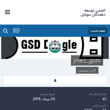
انجمن توسعه
دهندگان موبایل
صفحه نخست
jmez_gsm
کاربر معمولی
تعداد ارسال ها
تاریخ عضویت
41
20 مرداد، 2015
آخرین بازدید