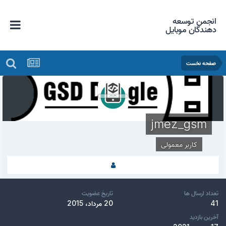
انجمن توسعه
دهندگان موبایل
صفحه نخست
jmez_gsm
کاربر معمولی
تعداد ارسال ها
تاریخ عضویت
41
20 مرداد، 2015
آخرین بازدید