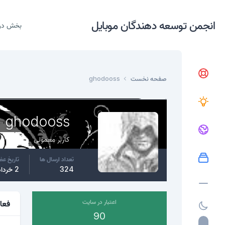
انجمن توسعه دهندگان موبایل
بخش در
صفحه نخست
ghodooss
ghodooss
کاربر معمولی
تعداد ارسال ها
تاریخ ع
324
2 خرداد، 2015
اعتبار در سایت
فعا
90