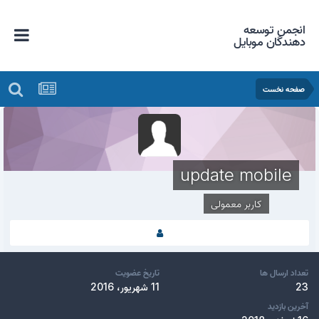
انجمن توسعه
دهندگان موبایل
صفحه نخست
update mobile
کاربر معمولی
تعداد ارسال ها
تاریخ عضویت
23
11 شهریور، 2016
آخرین بازدید