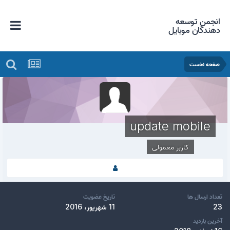
انجمن توسعه
دهندگان موبایل
صفحه نخست
update mobile
کاربر معمولی
تعداد ارسال ها
تاریخ عضویت
23
11 شهریور، 2016
آخرین بازدید